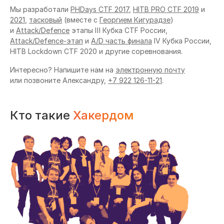
Мы разработали
PHDays CTF 2017
,
HITB PRO CTF 2019
и
2021
,
тасковый
(вместе с
Георгием Кигурадзе
)
и
Attack/Defence
этапы Ⅲ Кубка CTF России,
Attack/Defence-этап
и
A/D часть финала
IV Кубка России,
HITB Lockdown CTF 2020 и другие соревнования.
Интересно? Напишите нам на
электронную почту
или позвоните Александру,
+7 922 126-11-21
.
Кто такие
Хакердом