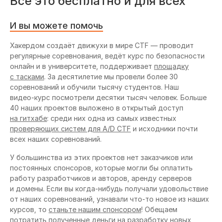
Всё это бесплатно и для всех
И вы можете помочь
Хакердом создаёт движухи в мире CTF — проводит
регулярные соревнования, ведёт курс по безопасности
онлайн и в университете, поддерживает
площадку
c тасками
. За десятилетие мы провели более 30
соревнований и обучили тысячу студентов. Наш
видео-курс
посмотрели десятки тысяч человек. Больше
40 наших проектов выложено в открытый доступ
на гитхабе
: среди них одна из самых известных
проверяющих систем для A/D CTF
и исходники почти
всех наших соревнований.
У большинства из этих проектов нет заказчиков или
постоянных спонсоров, которые могли бы оплатить
работу разработчиков и авторов, аренду серверов
и домены. Если вы
когда-нибудь
получали удовольствие
от наших соревнований, узнавали
что-то
новое из наших
курсов, то
станьте нашим спонсором
! Обещаем
потратить полученные деньги на разработку новых